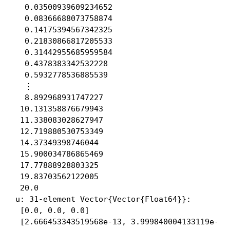
  0.03500939609234652

  0.08366688073758874

  0.14175394567342325

  0.21830866817205533

  0.31442955685959584

  0.4378383342532228

  0.5932778536885539

  ⋮

  8.892968931747227

 10.131358876679943

 11.338083028627947

 12.719880530753349

 14.37349398746044

 15.900034786865469

 17.77888928803325

 19.83703562122005

 20.0

u: 31-element Vector{Vector{Float64}}:

 [0.0, 0.0, 0.0]

 [2.666453343519568e-13, 3.999840004133119e-9, 