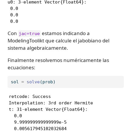
u0: 3-element Vector{Float64}:

 0.0

 0.0

 0.0
Con
estamos indicando a
jac=true
ModelingToolikt que calcule el jabobiano del
sistema algebraicamente.
Finalmente resolvemos numéricamente las
ecuaciones:
sol 
=
solve
(prob)
retcode: Success

Interpolation: 3rd order Hermite

t: 31-element Vector{Float64}:

  0.0

  9.999999999999999e-5

  0.005617945102032684
