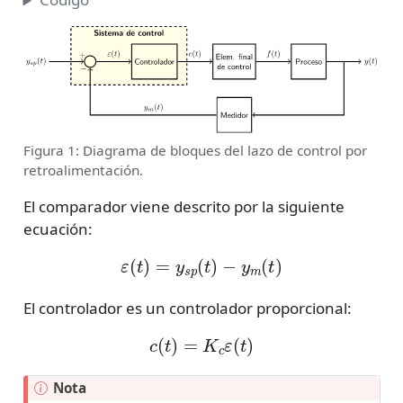
Figura 1: Diagrama de bloques del lazo de control por
retroalimentación.
El comparador viene descrito por la siguiente
ecuación:
ε
(
t
)
=
y
s
p
(
t
)
−
y
m
(
t
)
El controlador es un controlador proporcional:
c
(
t
)
=
K
c
ε
(
t
)
Nota