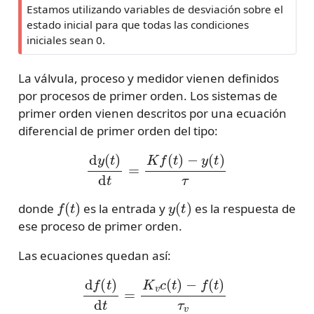
Estamos utilizando variables de desviación sobre el
estado inicial para que todas las condiciones
iniciales sean 0.
La válvula, proceso y medidor vienen definidos
por procesos de primer orden. Los sistemas de
primer orden vienen descritos por una ecuación
diferencial de primer orden del tipo:
d
y
(
t
)
d
t
=
K
f
(
t
)
−
y
(
t
)
τ
f
(
t
)
y
(
t
)
donde
es la entrada y
es la respuesta de
ese proceso de primer orden.
Las ecuaciones quedan así:
−
d
y
f
(
(
t
t
)
)
d
τ
p
t
=
d
K
y
v
m
c
(
(
t
t
)
)
−
d
f
t
(
=
t
)
K
τ
m
v
d
y
y
(
(
t
t
)
)
−
d
y
t
m
=
K
(
t
p
)
τ
f
(
m
t
)