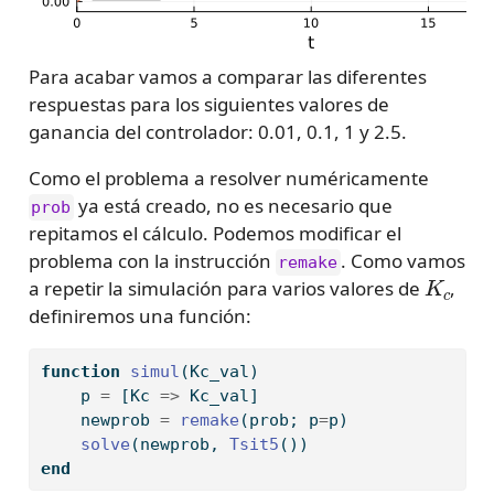
Para acabar vamos a comparar las diferentes
respuestas para los siguientes valores de
ganancia del controlador: 0.01, 0.1, 1 y 2.5.
Como el problema a resolver numéricamente
ya está creado, no es necesario que
prob
repitamos el cálculo. Podemos modificar el
problema con la instrucción
. Como vamos
remake
K
c
a repetir la simulación para varios valores de
,
definiremos una función:
function
simul
(Kc_val)
    p 
=
 [Kc 
=>
 Kc_val]
    newprob 
=
remake
(prob; p
=
p)
solve
(newprob, 
Tsit5
())
end