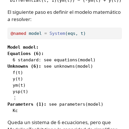
 Differential(t, 1)(ym(t)) ~ (-ym(t) + y(t)) /
El siguiente paso es definir el modelo matemático
a resolver:
@named
 model 
=
System
(eqs, t)
Model model:
Equations (6):
Unknowns (6):
 see unknowns(model)

  f(t)

  y(t)

  ym(t)

  ysp(t)

Parameters (1):
 see parameters(model)

  Kc
Queda un sistema de 6 ecuaciones, pero que