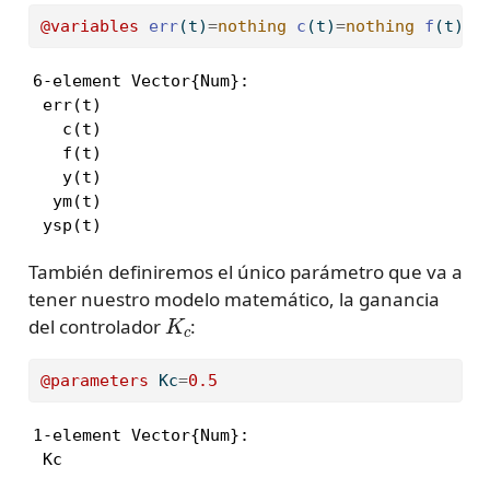
@variables
err
(t)
=
nothing
c
(t)
=
nothing
f
(t)
=
n
6-element Vector{Num}:

 err(t)

   c(t)

   f(t)

   y(t)

  ym(t)

 ysp(t)
También definiremos el único parámetro que va a
tener nuestro modelo matemático, la ganancia
K
c
del controlador
:
@parameters
 Kc
=
0.5
1-element Vector{Num}:

 Kc