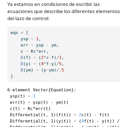
Ya estamos en condiciones de escribir las
ecuaciones que describe los diferentes elementos
del lazo de control:
eqs 
=
 [
    ysp 
~
1
,
    err 
~
 ysp 
-
 ym,
    c 
~
 Kc
*
err,
D
(f) 
~
 (
2
*
c
-
f)
/
1
,
D
(y) 
~
 (
4
*
f
-
y)
/
5
,
D
(ym) 
~
 (y
-
ym)
/
.5
]
6-element Vector{Equation}:

 ysp(t) ~ 
1
 err(t) ~ ysp(t) - ym(t)

 c(t) ~ Kc*err(t)

 Differential(t, 1)(f(t)) ~ 
2
c(t) - f(t)

 Differential(t, 1)(y(t)) ~ (
4
f(t) - y(t)) / 
5