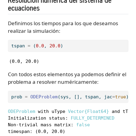
ecuaciones
Definimos los tiempos para los que deseamos
realizar la simulación:
tspan 
=
 (
0.0
, 
20.0
)
(0.0, 20.0)
Con todos estos elementos ya podemos definir el
problema a resolver numéricamente:
prob 
=
ODEProblem
(sys, [], tspan, jac
=
true
)
ODEProblem
 with uType 
Vector{Float64}
 and tTyp
Initialization status: 
FULLY_DETERMINED
Non-trivial mass matrix: 
false
timespan: (0.0, 20.0)
