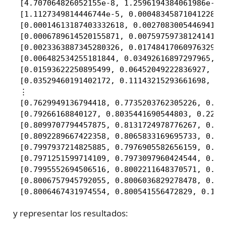
 [4.707064826052155e-8, 1.2596194384061986e-5, 
 [1.1127349814446744e-5, 0.0004834587104122888,
 [0.00014613187403332618, 0.0027083005446941187
 [0.0006789614520155871, 0.007597597381241414, 
 [0.0023363887345280326, 0.017484170609763296, 
 [0.006482534255181844, 0.03492616897297965, 0.
 [0.01593622250895499, 0.06452049222836927, 0.3
 [0.03529460191402172, 0.11143215293661698, 0.4
 ⋮

 [0.7629949136794418, 0.7735203762305226, 0.228
 [0.79266168840127, 0.8035441690544803, 0.22195
 [0.8099707794457875, 0.8131724978776267, 0.203
 [0.8092289667422358, 0.8065833169695733, 0.192
 [0.7997937214825885, 0.7976905582656159, 0.196
 [0.7971251599714109, 0.7973097960424544, 0.201
 [0.7995552694506516, 0.8002211648370571, 0.201
 [0.8006757945792055, 0.8006036829278478, 0.199
 [0.8006467431974554, 0.800541556472829, 0.199
y representar los resultados: