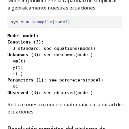
ModelingToolkit tiene la capacidad de simplificar
algebraicamente nuestras ecuaciones:
sys 
=
mtkcompile
(model)
Model model:
Equations (3):
Unknowns (3):
 see unknowns(model)

  ym(t)

  y(t)

Parameters (1):
 see parameters(model)

Observed (3):
 see observed(model)
Reduce nuestro modelo matemático a la mitad de
ecuaciones.
Resolución numérica del sistema de